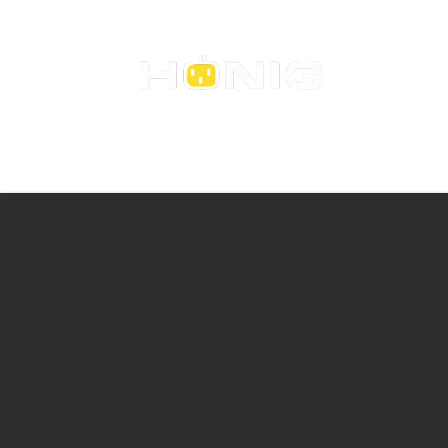
הוניג חשמל ובקרה בע"מ